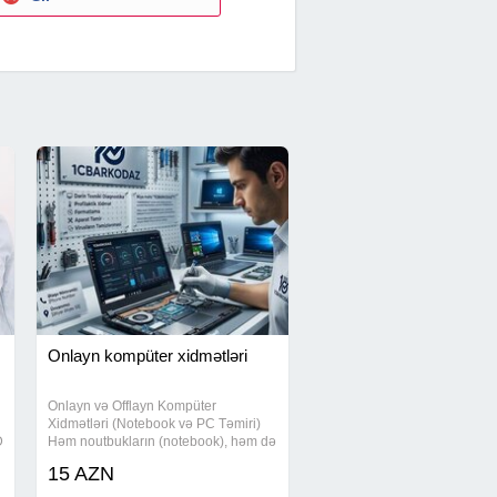
Onlayn kompüter xidmətləri
Onlayn və Offlayn Kompüter
Xidmətləri (Notebook və PC Təmiri)
D
Həm noutbukların (notebook), həm də
masaüstü fərdi kompüterlərin (PC)
15 AZN
peşəkar təmiri və proqram təminatı
xidmətlərini təklif edirik. Xidmətlər