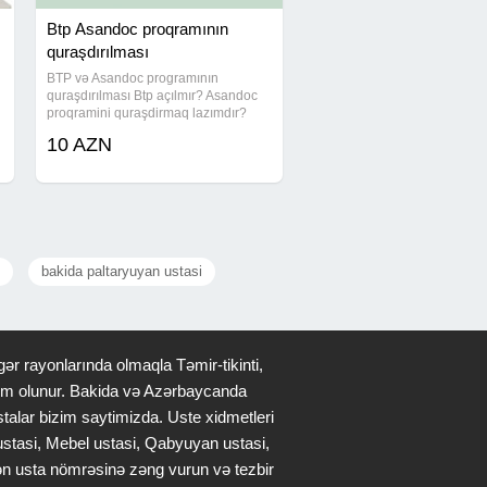
Btp Asandoc proqramının
quraşdırılması
BTP və Asandoc programının
quraşdırılması Btp açılmır? Asandoc
proqramini quraşdirmaq lazımdır?
Zəng edin 1 zənglə online xidmət
10 AZN
göstərək! Bəyannamə Tərtibati
Proqrami (BTP) Bəyannamələrinizi
elektron formada
bakida paltaryuyan ustasi
ər rayonlarında olmaqla Təmir-tikinti,
qdim olunur. Bakida və Azərbaycanda
stalar bizim saytimizda. Uste xidmetleri
 ustasi, Mebel ustasi, Qabyuyan ustasi,
lən usta nömrəsinə zəng vurun və tezbir