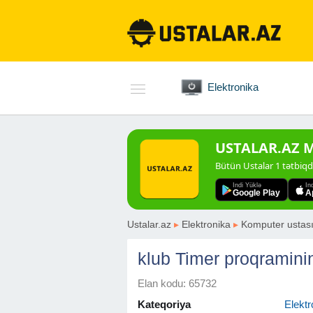
Elektronika
USTALAR.AZ Mo
Bütün Ustalar 1 tətbiq
Indi Yüklə
In
Google Play
A
Ustalar.az
▸
Elektronika
▸
Komputer ustas
klub Timer proqramini
Elan kodu: 65732
Kateqoriya
Elektr