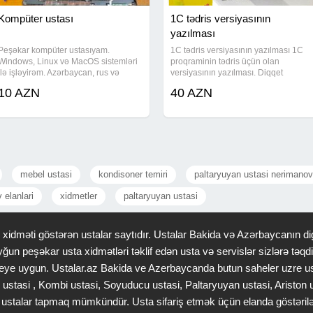
Kompüter ustası
1C tədris versiyasının
yazılması
Peşəkar kompüter ustasıyam.
1C tədris versiyasının yazılması 1C
Windows, Linux və MacOS sistemləri
proqraminin tədris üçün olan
ilə işləyirəm. Azərbaycan, rus və
versiyasının yazılması. Diqqet
ingilis dillərində danışa bilirəm.
proqram yalniz tedris (ucebniy)
10 AZN
40 AZN
Xidmətlər və təxmini qiymətlər: -
telebeler ucun nezerde tutulub. 1C
Windows, Linux, MacOS
proqramını öyrənən tələbələr
quraşdırılması və yenidən
nəzərinə. Siz əgər
mebel ustasi
kondisoner temiri
paltaryuyan ustasi nerimanov
 elanlari
xidmetler
paltaryuyan ustasi
idməti göstərən ustalar saytıdır. Ustalar Bakida və Azərbaycanın dig
ğun peşəkar usta xidmətləri təklif edən usta və servislər sizlərə tə
 saheye uygun. Ustalar.az Bakida ve Azerbaycanda butun saheler uzre u
 ustasi , Kombi ustasi, Soyuducu ustasi, Paltaryuyan ustasi, Ariston
gər ustalar tapmaq mümkündür. Usta sifariş etmək üçün elanda göstəri