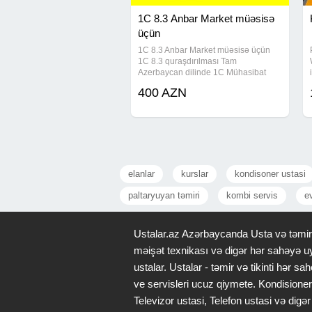
1C 8.3 Anbar Market müəsisə
üçün
1C 8.3 Anbar Market müəsisə üçün
1C 8.3 quraşdırılması Tam
Azerbaycan dilinde 1C Mühasibat
Market versiyası 1C Kafe Restoran
400 AZN
üçün proqram 1C Otel , Mehmanxana
üçün proqram 1C Ehtiyyat hissələrinin
satışı ucun
elanlar
kurslar
kondisoner ustasi
paltaryuyan təmiri
kombi servis
ev
Ustalar.az Azərbaycanda Usta və təmir x
məişət texnikası və digər hər sahəyə uy
ustalar. Ustalar - təmir və tikinti hər
ve servisleri ucuz qiymete. Kondisioner
Televizor ustasi, Telefon ustasi və di