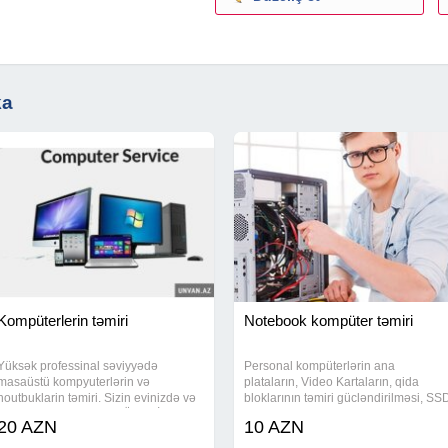
ka
Kompüterlerin təmiri
Notebook kompüter təmiri
Yüksək professinal səviyyədə
Personal kompüterlərin ana
masaüstü kompyuterlərin və
plataların, Video Kartaların, qida
noutbuklarin təmiri. Sizin evinizdə və
bloklarının təmiri gücləndirilməsi, SS
yahud ofisinizde. ƏN MÜNASİB
və RAM artırılması, Profilaktik
20 AZN
10 AZN
QİYMƏTLƏR VƏ 100% ZAMANƏTLƏ
təmizlənməsi Lisenziyalı Windows,
- Professional Format - Antivirus -
Antivirus yazılması. Noutbuklarını