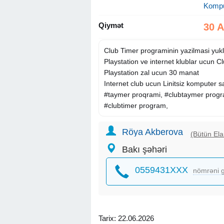
Kompu
Qiymət
30 
Club Timer programinin yazilmasi yu
Playstation ve internet klublar ucun Cl
Playstation zal ucun 30 manat
Internet club ucun Linitsiz komputer s
#taymer proqrami, #clubtaymer progr
#clubtimer program,
Röya Akberova
(Bütün Ela
Bakı şəhəri
0559431XXX
nömrəni g
Tarix: 22.06.2026