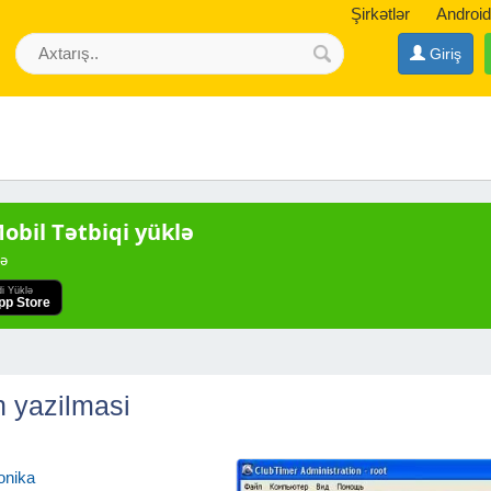
Şirkətlər
Android
Giriş
bil Tətbiqi yüklə
də
di Yüklə
pp Store
ı
n yazilmasi
onika