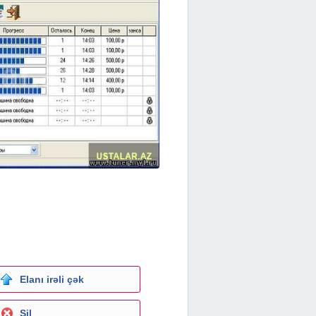
Elanı irəli çək
Sil