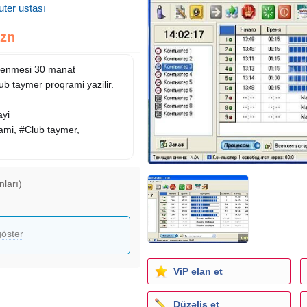
ter ustası
Azn
klenmesi 30 manat
ub taymer proqrami yazilir.
ayi
ami, #Club taymer,
nları)
östər
ViP elan et
Düzəliş et