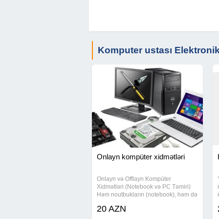
Komputer ustası Elektroni
Onlayn kompüter xidmətləri
Onlayn və Offlayn Kompüter
Xidmətləri (Notebook və PC Təmiri)
Həm noutbukların (notebook), həm də
masaüstü fərdi kompüterlərin (PC)
20 AZN
peşəkar təmiri və proqram təminatı
xidmətlərini təklif edirik. Xidmətlər