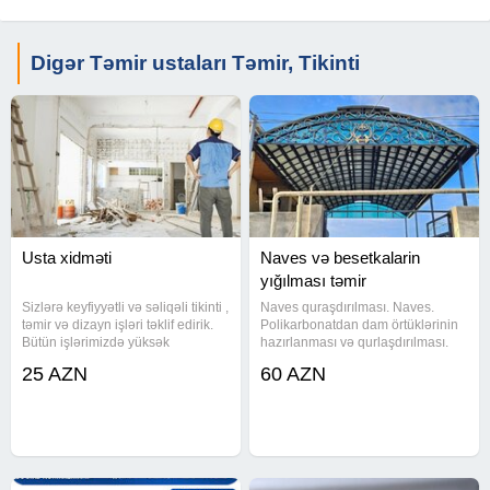
#Tikinti2025 #BakıTikinti #EvTemiri
Digər Təmir ustaları Təmir, Tikinti
Usta xidməti
Naves və besetkalarin
yığılması təmir
Sizlərə keyfiyyətli və səliqəli tikinti ,
Naves quraşdırılması. Naves.
təmir və dizayn işləri təklif edirik.
Polikarbonatdan dam örtüklərinin
Bütün işlərimizdə yüksək
hazırlanması və qurlaşdırılması.
keyfiyyətli Almaniya, Türkiyə və
Sizin üçün en munasib ve
25 AZN
60 AZN
Ukrayna istehsalı olan
keyfiyetli, hər növ naves sifarişi,
materiallardan istifadə olunur.
her novde talvar, hər ölçüdə ve
Evinizin tikinti və
istədiyiniz modeldə