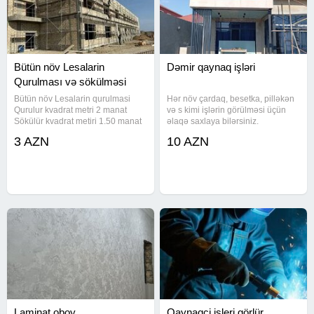
Bütün növ Lesalarin
Dəmir qaynaq işləri
Qurulması və sökülməsi
Bütün növ Lesalarin qurulmasi
Hər növ çardaq, besetka, pilləkən
Qurulur kvadrat metri 2 manat
və s kimi işlərin görülməsi üçün
Sökülür kvadrat metiri 1.50 manat
əlaqə saxlaya bilərsiniz.
3 AZN
10 AZN
Laminat oboy
Qaynaqçi işleri görlür