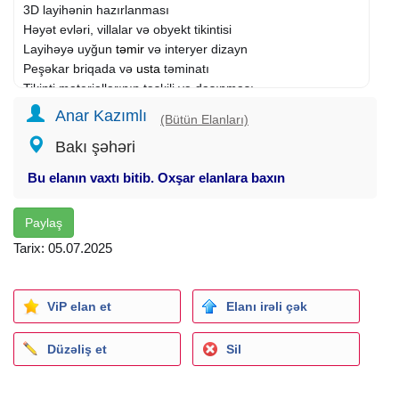
3D layihənin hazırlanması
Həyət evləri, villalar və obyekt tikintisi
Layihəyə uyğun
təmir
və interyer dizayn
Peşəkar briqada və
usta
təminatı
Tikinti materiallarının təşkili və daşınması
Rəsmi müqavilə və zəmanətli xidmət
Anar Kazımlı
(Bütün Elanları)
Bakı şəhəri
YENİ! Yeni adla fəaliyyətə başladığımız üçün hər görülən
layihədən 5% endirim təqdim edirik!
Bu elanın vaxtı bitib. Oxşar elanlara baxın
Xidmət ərazisi: Bakı və ətraf rayonlar
Paylaş
Etibar və keyfiyyəti bir arada istəyirsənsə – M/A Tikinti
Şirkətini seç!
Tarix: 05.07.2025
#Usta #TikintiUstası #BriqadaXidməti #UstaXidməti
#HörgüUstası
ViP elan et
Elanı irəli çək
#BetonUstası #Suvaq #Damİşi #Alçıpan #
ElektrikUstası
#Santexnik
Düzəliş et
Sil
#TikintiXidməti #TikintidəUsta #TikintiBriqadası
#PeşəkarUsta #TemirUstası