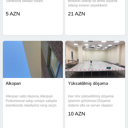
Santexnik Wkatur ustasi
tentlərin sifarişi və təmiri kazirok
sifarişi evlərin obyektlərin
qarşısına yuk masinlari, tirlar,
5 AZN
21 AZN
pikaplar üçün tentlerin tikilmesi
restaran ve obyektlerdeki tentlerin
temiri
Alkopan
Yüksəldilmiş döşəmə
Alkopan satis deposu.Alkopan
Hər növ yüksəldilmiş döşəmə
Polkorbanat satışı onlayn satışda
işlərinin görülməsi.Döşəmə
mümkündü istədiyiniz reng seçin
sistemi ofis və server otaqları
ünvana ödənişli çatdıraq Çin Türk
üçündür.Həmçinin kovralitlətin
10 AZN
rus malları movcutdu həm satış
döşənməsi.
həm montaj mümkündü