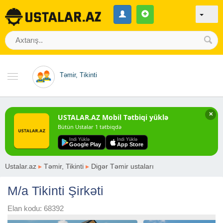
Təmir, Tikinti
✕
USTALAR.AZ Mobil Tətbiqi yüklə
Bütün Ustalar 1 tətbiqdə
Indi Yüklə
Indi Yüklə
Google Play
App Store
Ustalar.az
▸
Təmir, Tikinti
▸
Digər Təmir ustaları
M/a Tikinti Şirkəti
Elan kodu: 68392