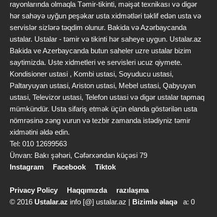
rayonlarında olmaqla Təmir-tikinti, məişət texnikası və digər
hər sahəyə uyğun peşəkar usta xidmətləri təklif edən usta və
servislər sizlərə təqdim olunur. Bakida və Azərbaycanda
ustalar. Ustalar - təmir və tikinti hər saheye uygun. Ustalar.az
Bakida ve Azerbaycanda butun saheler uzre ustalar bizim
saytimizda. Uste xidmetleri ve servisleri ucuz qiymete.
Kondisioner ustasi , Kombi ustasi, Soyuducu ustasi,
Paltaryuyan ustasi, Ariston ustasi, Mebel ustasi, Qabyuyan
ustasi, Televizor ustasi, Telefon ustasi və digər ustalar tapmaq
mümkündür. Usta sifariş etmək üçün elanda göstərilən usta
nömrəsinə zəng vurun və tezbir zamanda istədiyniz təmir
xidmətini əldə edin.
Tel: 010 12699563
Ünvan: Bakı şəhəri, Cəfərxəndan küçəsi 79
Instagram
Facebook
Tiktok
Privacy Policy
Haqqımızda
razılaşma
© 2016
Ustalar.az
info [@] ustalar.az |
Bizimlə əlaqə
a: 0