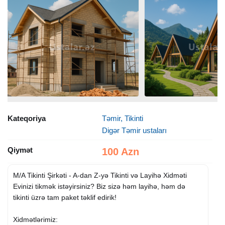
Kateqoriya
Təmir, Tikinti
Digər Təmir ustaları
Qiymət
100 Azn
M/A Tikinti Şirkəti - A-dan Z-yə Tikinti və Layihə Xidməti
Evinizi tikmək istəyirsiniz? Biz sizə həm layihə, həm də
tikinti üzrə tam paket təklif edirik!
Xidmətlərimiz: