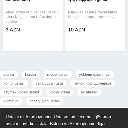
Aboy lamina ve digeri işler gerülür
Pillek qapi raşotka məcər bütün
işlermize garati var kefiye deyeri
işler görülür işmize cavabdeiy
yükseg
3 AZN
10 AZN
elanlar
kurslar
mebel ustasi
yüklerin daşınması
kombi ustasi
paltaryuyan usta
ремонт холодилников
baymak kombi ustasi
kombi yuma
ev elanlari
xidmetler
paltaryuyan ustasi
Ustalar.az Azərbaycanda Usta və təmir xidməti göstərən
ustalar saytıdır. Ustalar Bakida və Azərbaycanın digər