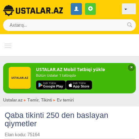
✕
USTALAR.AZ Mobil Tətbiqi yüklə
Bütün Ustalar 1 tətbiqdə
Indi Yüklə
Indi Yüklə
Google Play
App Store
Ustalar.az
▸
Təmir, Tikinti
▸
Ev temiri
Qaba tikinti 250 den baslayan
qiymetler
Elan kodu: 75164