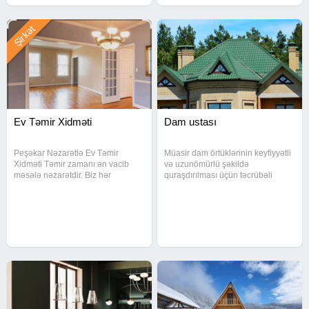
Şirkət
Ev Təmir Xidməti
Dam ustası
Peşəkar Nəzarətlə Ev Təmir
Müasir dam örtüklərinin keyfiyyətli
Xidməti Təmir zamanı ən vacib
və uzunömürlü şəkildə
məsələ nəzarətdir. Biz hər
quraşdırılması üçün təcrübəli
mərhələyə diqqətlə yanaşır və işi
ustalar tərəfindən görülən işlər
detallı şəkildə icra edirik.
təqdim olunur. Zavod istehsalı olan
Gördüyümüz işlər: Sıfırdan mənzil
dam materialları birbaşa
təmiri Hamam və mətbəx
təchizatdan gətirilir və hər