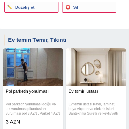
Düzəliş et
Sil
Ev temiri Təmir, Tikinti
Pol parketin yonulması
Ev təmiri ustası
Pol parketin yonulması dolğu və
Ev təmiri ustası Kafel, laminat,
lak vurulması pilundusları
boya Alçıpan və elektrik işləri
vurulması pol 3 AZN , Parket 4 AZN
Santexnika Sürətli və keyfiyyətli
. Razılaşma yolu ile
xidmət.
3 AZN