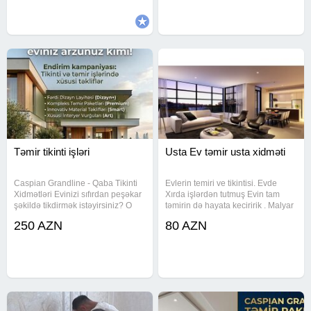
Təmir tikinti işləri
Usta Ev təmir usta xidməti
Caspian Grandline - Qaba Tikinti
Evlerin temiri ve tikintisi. Evde
Xidmətləri Evinizi sıfırdan peşəkar
Xırda işlərdən tutmuş Evin tam
şəkildə tikdirmək istəyirsiniz? O
təmirin də hayata keciririk . Malyar
zaman doğru ünvandasınız! Qaba
(Astar Uzluk Emusiy Rengsaz)
250 AZN
80 AZN
tikinti işləri 250 AZN-dən
Saniteknik (Su durbalarin və sair
başlayaraq Keyfiyyətli materiallar
işlər) Alciban Elektirik Pitminutka
və peşəkar
(Quraşrırmaq