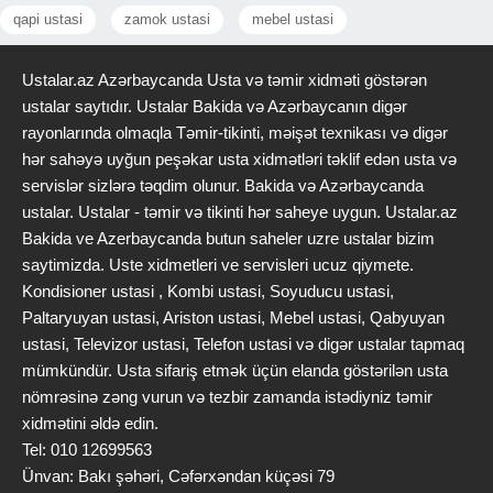
qapi ustasi
zamok ustasi
mebel ustasi
Ustalar.az Azərbaycanda Usta və təmir xidməti göstərən
ustalar saytıdır. Ustalar Bakida və Azərbaycanın digər
rayonlarında olmaqla Təmir-tikinti, məişət texnikası və digər
hər sahəyə uyğun peşəkar usta xidmətləri təklif edən usta və
servislər sizlərə təqdim olunur. Bakida və Azərbaycanda
ustalar. Ustalar - təmir və tikinti hər saheye uygun. Ustalar.az
Bakida ve Azerbaycanda butun saheler uzre ustalar bizim
saytimizda. Uste xidmetleri ve servisleri ucuz qiymete.
Kondisioner ustasi , Kombi ustasi, Soyuducu ustasi,
Paltaryuyan ustasi, Ariston ustasi, Mebel ustasi, Qabyuyan
ustasi, Televizor ustasi, Telefon ustasi və digər ustalar tapmaq
mümkündür. Usta sifariş etmək üçün elanda göstərilən usta
nömrəsinə zəng vurun və tezbir zamanda istədiyniz təmir
xidmətini əldə edin.
Tel: 010 12699563
Ünvan: Bakı şəhəri, Cəfərxəndan küçəsi 79