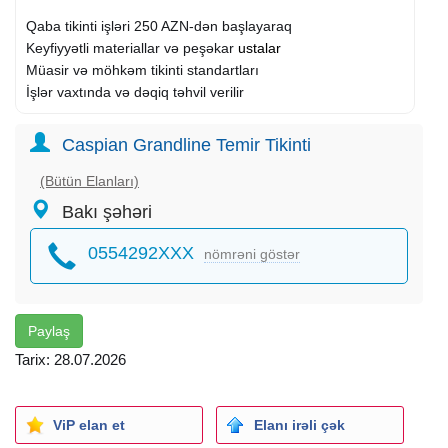
Qaba tikinti işləri 250 AZN-dən başlayaraq
Keyfiyyətli materiallar və peşəkar
ustalar
Müasir və möhkəm tikinti standartları
İşlər vaxtında və dəqiq təhvil verilir
Biz sizin arzularınızdakı evi reallığa çeviririk!
Caspian Grandline Temir Tikinti
Ətraflı məlumat və sifariş üçün bizimlə əlaqə saxlayın.
(Bütün Elanları)
Bakı şəhəri
Caspian Grandline - Etibar və keyfiyyət ünvanı!
0554292XXX
nömrəni göstər
Paylaş
Tarix: 28.07.2026
ViP elan et
Elanı irəli çək