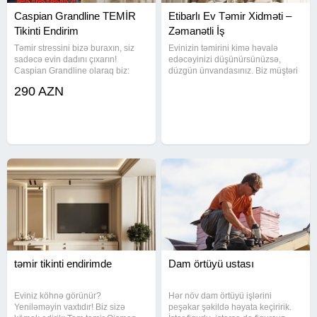
Caspian Grandline TEMİR
Etibarlı Ev Təmir Xidməti –
Tikinti Endirim
Zəmanətli İş
Təmir stressini bizə buraxın, siz
Evinizin təmirini kimə həvalə
sadəcə evin dadını çıxarın!
edəcəyinizi düşünürsünüzsə,
Caspian Grandline olaraq biz:
düzgün ünvandasınız. Biz müştəri
Smeta qiymətini sabit saxlayırıq
məmnuniyyətini əsas tutaraq
290 AZN
İşləri vaxtında təhvil veririk. Hər
bütün işləri dəqiqliklə və
büdcəyə uyğun 3 fərqli paket təklif
məsuliyyətlə yerinə yetiririk.
edirik. ​Evinizin
Xidmətlərimiz: Tam və qismən ev
təmir tikinti endirimde
Dam örtüyü ustası
Eviniz köhnə görünür?
Hər növ dam örtüyü işlərini
Yeniləməyin vaxtıdır! Biz sizə
peşəkar şəkildə həyata keçiririk.