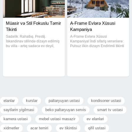
Müasir və Stil Fokuslu Təmir
A-Frame Evlərə Xüsusi
Tikinti
Kampaniya
Sadəlik. Rahatlıq. Prestij.
A-Frame Evlərə Xüsusi
İskandinav stilində dizayn edilmiş
Kampaniya! İndi sifariş verənlərə:
bu villa - artıq sadəcə ev deyil,
Pulsuz ilkin dizayn Endirimli tikinti
həyat tərzidir. 2 mərtəbəli
paketi Sürətli təhvil Keyfiyyətli və
planlama 5 sot həyət Minimal
estetik evlər sərfəli qiymətlərlə!
baseyn zonası Təbii materiallar və
Əlaqə saxlayın, ətraflı məlumat
işıqlı interyer Bu dizayn: Göz
əldə edin.
elanlar
kurslar
paltaryuyan ustasi
kondisoner ustasi
saytlarin yigilmasi
beko paltaryuyan servis
smart tv ustasi
kamera ustasi
mebel ustasi masazir
ev elanlari
xidmetler
acar temiri
ev tikintisi
qifil ustasi