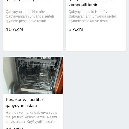
zəmanətli təmir
Qabyuyan təmiri Hər növ
Qabyuyan təmiri Hər növ
Qabyuyanların unvanda serfeli
Qabyuyanların unvanda serfeli
qiymete pesekar ve resmi
qiymete pesekar ve resmi
zemanetli Temiri ve Qurasdirilmasi
zemanetli Temiri ve Qurasdirilmasi
10 AZN
5 AZN
Unvanda temir Ucuz ve etibarlı
Unvanda temir Ucuz ve etibarlı
Qabyuyan temiri qabyuyan təmiri
Qabyuyan temiri qabyuyan təmiri
qabyuyan ustası qabyuyan usdasi
qabyuyan ustası qabyuyan usdasi
Peşəkar və təcrübəli
qabyuyan ustası
Hər növ və marka qabyuyan və s
məişət texnikasının təmiri. Rəsmi
servis ustası. Keyfiyyətli hissələr
istifadə olunaraq, illər əsasında