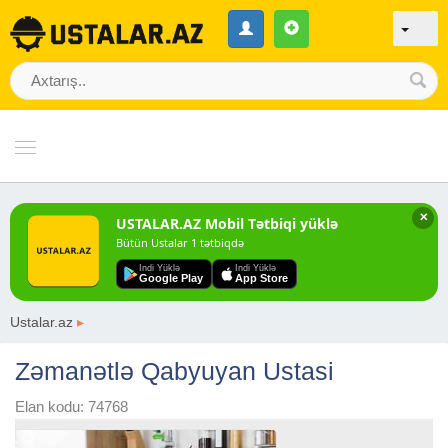
✕
USTALAR.AZ Mobil Tətbiqi yüklə
Bütün Ustalar 1 tətbiqdə
Indi Yüklə
Indi Yüklə
Google Play
App Store
Ustalar.az
▸
Zəmanətlə Qabyuyan Ustasi
Elan kodu: 74768