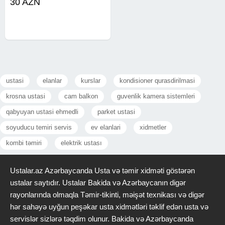
30 AZN
yığılan təcrübə ilə, peşəkar təmir
işləri görürəm. Əl işlərimi
səifəmdən izləyə
ustasi
elanlar
kurslar
kondisioner qurasdirilmasi
krosna ustasi
cam balkon
guvenlik kamera sistemleri
qabyuyan ustasi ehmedli
parket ustasi
soyuducu temiri servis
ev elanlari
xidmetler
kombi təmiri
elektrik ustası
Ustalar.az Azərbaycanda Usta və təmir xidməti göstərən
ustalar saytıdır. Ustalar Bakida və Azərbaycanın digər
rayonlarında olmaqla Təmir-tikinti, məişət texnikası və digər
hər sahəyə uyğun peşəkar usta xidmətləri təklif edən usta və
servislər sizlərə təqdim olunur. Bakida və Azərbaycanda