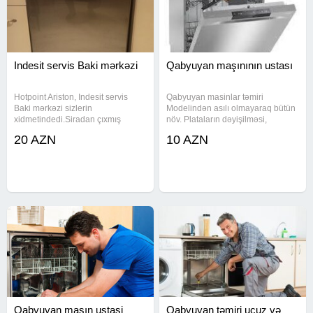
Indesit servis Baki mərkəzi
Qabyuyan maşınının ustası
Hotpoint Ariston, Indesit servis
Qabyuyan masinlar təmiri
Baki mərkəzi sizlerin
Modelindən asılı olmayaraq bütün
xidmetindedi.Siradan çıxmış
növ. Plataların dəyişilməsi,
məişət avadanlıqlarınin
kartların yazılma xidmətini və digər
20 AZN
10 AZN
diaqnostikasi, temelli temiri yuksek
xidmətləri təklif edirik. Qabyuyan
keyfiyyətle temir edib, tam
maşınının ustası lazimdirsa bizə
zemanetle təhvil veririk.platalarin
zəng edin sizə yekəsk
temiri,
Qabyuyan maşın ustasi
Qabyuyan təmiri ucuz və