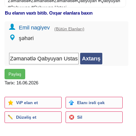
Zəmanətlə#Zəmanətlə#Zəmanətlə#Qabyuyan #Qabyuyan
#Qabyuyan #Qabyuyan Ustasi
Bu elanın vaxtı bitib. Oxşar elanlara baxın
#Qabyuyan Ustasi#Qabyuyan Ustasi#Qabyuyan
Ustasi#Qabyuyan Ustasi#
Emil nagiyev
Zəmanətlə#Zəmanətlə#Zəmanətlə#Qabyuyan #Qabyuyan
(Bütün Elanları)
#Qabyuyan #Qabyuyan Ustasi
şəhəri
#Qabyuyan Ustasi#Qabyuyan Ustasi#Qabyuyan
Ustasi#Qabyuyan Ustasi#
Zəmanətlə#Zəmanətlə#Zəmanətlə#Qabyuyan #Qabyuyan
#Qabyuyan #Qabyuyan Ustasi
#Qabyuyan Ustasi#Qabyuyan Ustasi#Qabyuyan
Ustasi#Qabyuyan Ustasi#
Paylaş
Zəmanətlə#Zəmanətlə#Zəmanətlə#Qabyuyan #Qabyuyan
Tarix: 16.06.2026
#Qabyuyan #Qabyuyan Ustasi
ViP elan et
Elanı irəli çək
Düzəliş et
Sil