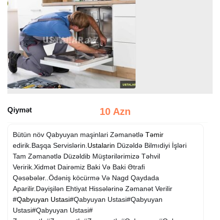
Qiymət
10 Azn
Bütün növ Qabyuyan maşinlari Zəmanətlə
Təmir
edirik.Başqa Servislərin.
Ustalarin
Düzəldə Bilmıdiyi İşləri
Tam Zəmanətlə Düzəldib Müştərilərimizə Təhvil
Veririk.Xidmət Dairəmiz Baki Və Baki Ətrafi
Qəsəbələr..Ödəniş köcürmə Və Nagd Qaydada
Aparilir.Dəyişilən Ehtiyat Hissələrinə Zəmanət Verilir
#
Qabyuyan Ustasi
#Qabyuyan Ustasi#Qabyuyan
Ustasi#Qabyuyan Ustasi#