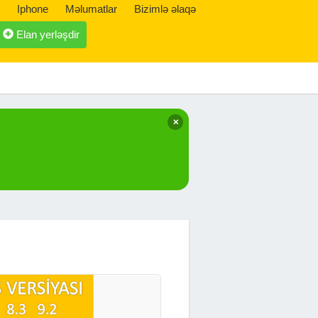
Iphone
Məlumatlar
Bizimlə əlaqə
Elan yerləşdir
✕