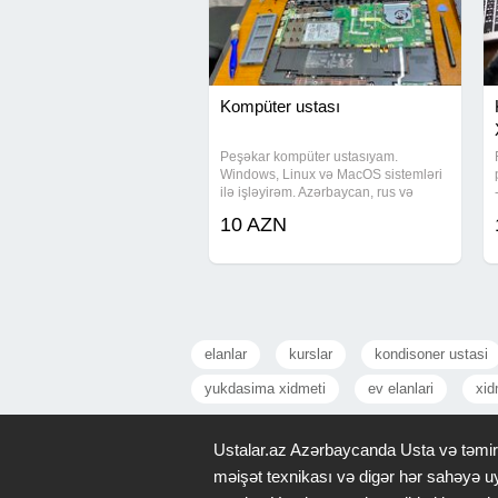
Kompüter ustası
Peşəkar kompüter ustasıyam.
Windows, Linux və MacOS sistemləri
ilə işləyirəm. Azərbaycan, rus və
ingilis dillərində danışa bilirəm.
10 AZN
Xidmətlər və təxmini qiymətlər: -
Windows, Linux, MacOS
quraşdırılması və yenidən
elanlar
kurslar
kondisoner ustasi
yukdasima xidmeti
ev elanlari
xid
Ustalar.az Azərbaycanda Usta və təmir x
məişət texnikası və digər hər sahəyə uy