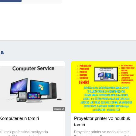
yasi
ka
Kompüterlerin təmiri
Proyektor printer və noutbuk
təmiri
Yüksək professinal səviyyədə
Proyektor printer ve nodbuk temiri