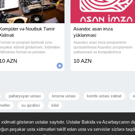
Kompüter və Noutbuk Təmir
Asandoc asan imza
Xidməti
yüklənməsi
Format və proqram təminatı üzrə
Asandoc asan imza proqraminin
peşəkar xidmət göstərirəm. Xidmətlər:
qurasdirilmasi Asandoc proqramının
-Windows format və yenidən
yüklənməsi və kompüterinizə
quraşdırma -Laptop və PC fan
quraşdırılması. Adoc proqraminin
10 AZN
10 AZN
təmizliyi, istilik baxımı -Proqramların
yazilmasi Adoc sənədlərinin açılması
yazılması və quraşdırılması -Proqram
Qiyməti -10 azn. #asandoc programi
xətalarının
#asandok
paltaryuyan ustasi
krosna ustasi
kombi ustasi zabrat
e
metler
su qizdirici
kilid
idməti göstərən ustalar saytıdır. Ustalar Bakida və Azərbaycanın dig
ğun peşəkar usta xidmətləri təklif edən usta və servislər sizlərə tə