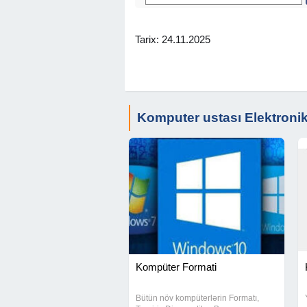
buxalteriya proqramı, #1c tedris versi
Tarix: 24.11.2025
Komputer ustası Elektroni
Kompüter Formati
Bütün növ kompüterlərin Formatı,