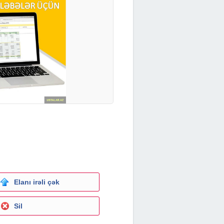
Elanı irəli çək
Sil