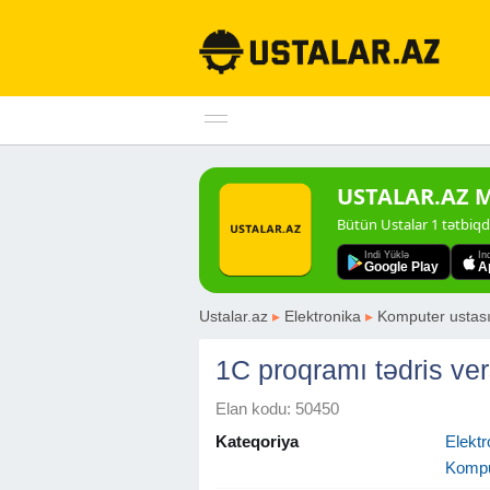
USTALAR.AZ Mo
Bütün Ustalar 1 tətbiq
Indi Yüklə
In
Google Play
A
Ustalar.az
▸
Elektronika
▸
Komputer ustas
1C proqramı tədris ver
Elan kodu: 50450
Kateqoriya
Elektr
Kompu