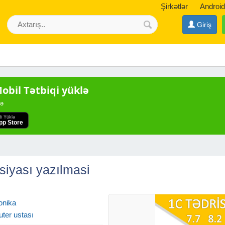
Şirkətlər
Android
Giriş
bil Tətbiqi yüklə
də
di Yüklə
pp Store
ı
siyası yazılmasi
onika
ter ustası