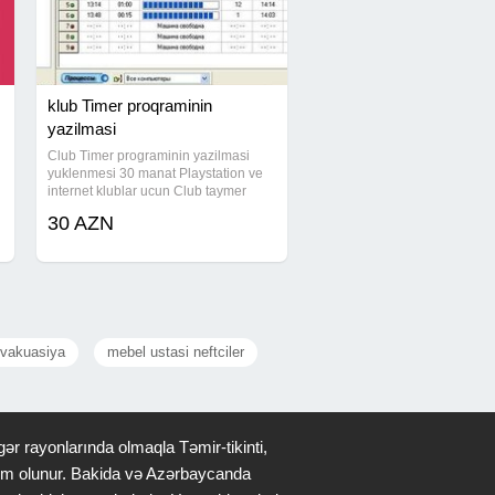
klub Timer proqraminin
yazilmasi
Club Timer programinin yazilmasi
yuklenmesi 30 manat Playstation ve
internet klublar ucun Club taymer
proqrami yazilir. Playstation zal ucun
30 AZN
30 manat Internet club ucun Linitsiz
komputer sayi #taymer proqrami,
vakuasiya
mebel ustasi neftciler
ər rayonlarında olmaqla Təmir-tikinti,
qdim olunur. Bakida və Azərbaycanda