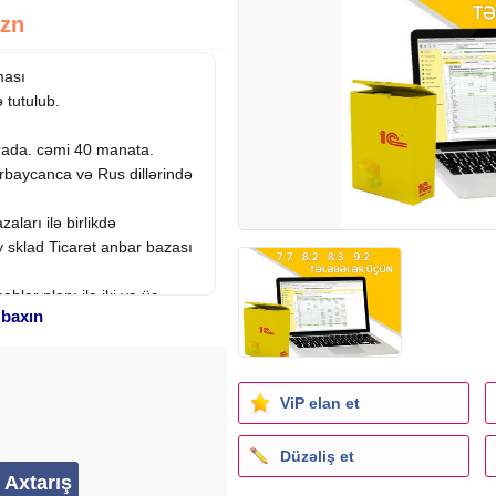
Azn
ması
 tutulub.
rada. cəmi 40 manata.
rbaycanca və Rus dillərində
ları ilə birlikdə
 sklad Ticarət anbar bazası
lar planı ilə iki və üç
 baxın
siyaları da var lakin onların
ViP elan et
, #1C buxalteriya, #1C 8.3
ami, #aptek proqrami,
Düzəliş et
si yazilmasi, #1c yüklə, #1c
1c 7.7 proqramı, #1c