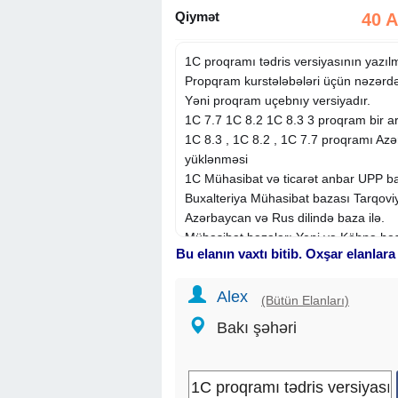
Qiymət
40 
1C proqramı tədris versiyasının yazıl
Propqram kurstələbələri üçün nəzərdə
Yəni proqram uçebnıy versiyadır.
1C 7.7 1C 8.2 1C 8.3 3 proqram bir a
1C 8.3 , 1C 8.2 , 1C 7.7 proqramı Azə
yüklənməsi
1C Mühasibat və ticarət anbar UPP baza
Buxalteriya Mühasibat bazası Tarqoviy
Azərbaycan və Rus dilində baza ilə.
Mühasibat bazaları Yeni və Köhnə hesab
Bu elanın vaxtı bitib. Oxşar elanlara
rəqəmli hesablar planı ilə yazilir.
Qiymət 40 manat
Alex
Programin şirlət müəsisə üçün olan ver
(Bütün Elanları)
qiyməti 400 manatdan başlayır.
Bakı şəhəri
#1C, #muhasibat, #mühasibat, #1S 8.3
buxalteriya muhasibat, #market proqr
#hesabat proqrami, #1C tədris versiya
yukle, #1c 8.3 yüklənməsi, #1c 8.2, #