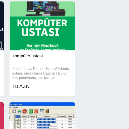
kompüter ustasi
Kompüter və Printer Ustası Ofislərdə,
evlərə, obyektlərdə Çağırışla Bütün
növ printerlərin, stol üstü və
noutbookların təmiri, ehtiyat hissələrin
10 AZN
deyişdirilməsi və proqramlaşdırılması
Windows 11 Windows 10 Windows