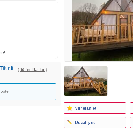
ər!
ikinti
(Bütün Elanları)
östər
ViP elan et
Düzəliş et