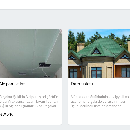
Alçipan Ustası
Dam ustası
Peşəkar Şəkildə Alçipan İşləri görülür
Müasir dam örtüklərinin keyfiyyətli və
Divar Arakəsmə Tavan Tavan fiqurları
uzunömürlü şəkildə quraşdırılması
Yığılır Alçipan işlərinizi Bizə Peşəkar
üçün təcrübəli ustalar tərəfindən
ustalara Əmanət edə bilərsiz
görülən işlər təqdim olunur. Zavod
6 AZN
istehsalı olan dam materialları birbaş
təchizatdan gətirilir və hər