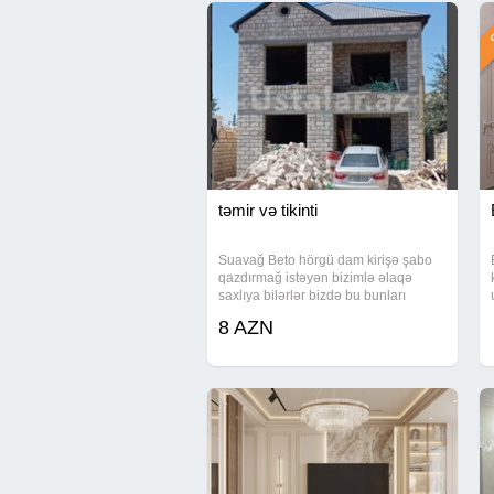
Ş
təmir və tikinti
Suavağ Beto hörgü dam kirişə şabo
qazdırmağ istəyən bizimlə əlaqə
saxlıya bilərlər bizdə bu bunları
görəcək ustalar var
8 AZN