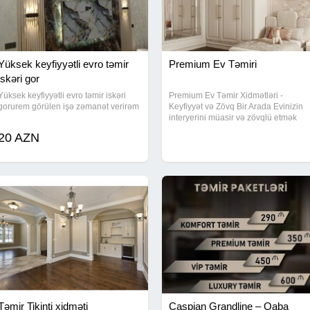
Yüksek keyfiyyətli evro təmir
Premium Ev Təmiri
iskəri gor
Yüksek keyfiyyətli evro təmir iskəri
Premium Ev Təmir Xidmətləri -
gorurem görülen işə zəmanət verirəm
Keyfiyyət və Zövq Bir Arada Evinizin
interyerini müasir və zövqlü etmək
üçün peşəkar komandamız
20 AZN
xidmətinizdədir. Hər bir detal diqqətlə
işlənir və uzunömürlü nəticə təmin
olunur
Təmir Tikinti xidməti
Caspian Grandline – Qaba