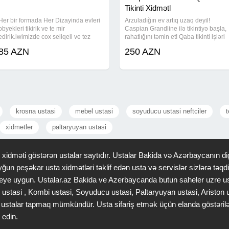
Tikinti Xidmətl
Her bir formada Her Dizayinda evleri
Arzuladığın ev artıq uzaq deyil!
obyekleri tikirik ve te mir
Caspian Grandline ilə tikintiyə başla,
edirik.iwimizde cox seliqeli ve tez
rahatlığını təmin et! Qaba tikinti işləri
vaxtda tehvil verir ik.qiymetlerimiz cox
cəmi 250 AZN-dən başlayır Sıfırdan
85 AZN
250 AZN
munasibdir.materyal sizden ve ya
peşəkar tikinti xidməti Güvənli,
bizden her formada isleyirik
keyfiyyətli və sürətli icra Hər
krosna ustasi
mebel ustasi
soyuducu ustasi neftciler
t
xidmetler
paltaryuyan ustasi
idməti göstərən ustalar saytıdır. Ustalar Bakida və Azərbaycanın dig
ğun peşəkar usta xidmətləri təklif edən usta və servislər sizlərə tə
 saheye uygun. Ustalar.az Bakida ve Azerbaycanda butun saheler uzre u
 ustasi , Kombi ustasi, Soyuducu ustasi, Paltaryuyan ustasi, Ariston
gər ustalar tapmaq mümkündür. Usta sifariş etmək üçün elanda göstəri
 edin.