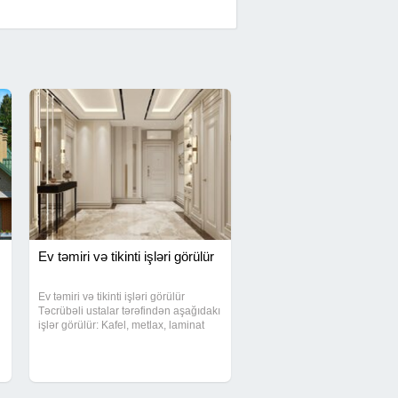
Ev təmiri və tikinti işləri görülür
Ev təmiri və tikinti işləri görülür
Təcrübəli ustalar tərəfindən aşağıdakı
işlər görülür: Kafel, metlax, laminat
Alçıpan və boya işləri Elektrik və
a
santexnika Tam və qismən təmir İşlər
keyfiyyətlə və vaxtında təhvil