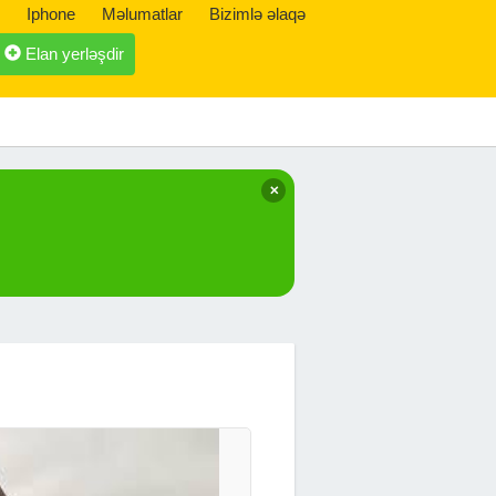
Iphone
Məlumatlar
Bizimlə əlaqə
Elan yerləşdir
✕