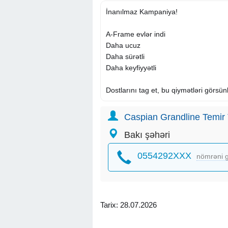
İnanılmaz Kampaniya!
A-Frame evlər indi
Daha ucuz
Daha sürətli
Daha keyfiyyətli
Dostlarını tag et, bu qiymətləri görsünl
Caspian Grandline Temir T
Bakı şəhəri
0554292XXX
nömrəni g
Tarix: 28.07.2026