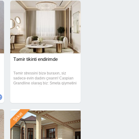
Təmir tikinti endirimde
Təmir stressini bizə buraxın, siz
sadəcə evin dadını çıxarın! Caspian
Grandline olaraq biz: Smeta qiymətini
sabit saxlayırıq İşləri vaxtında təhvil
veririk. Hər büdcəyə uyğun 3 fərqli
paket təklif edirik. ​Evinizin
Şirkət