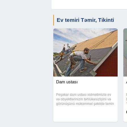
Ev temiri Təmir, Tikinti
Dam ustası
Peşəkar dam ustası xidmətimizlə ev
və obyektlərinizin təhlükəsizliyini və
görünüşünü mükəmməl şəkildə təmin
edirik. Müasir dam örtüklərinin
birbaşa zavoddan satışı və
quraşdırılması ilə keyfiyyət və
uzunömürlülük təmin