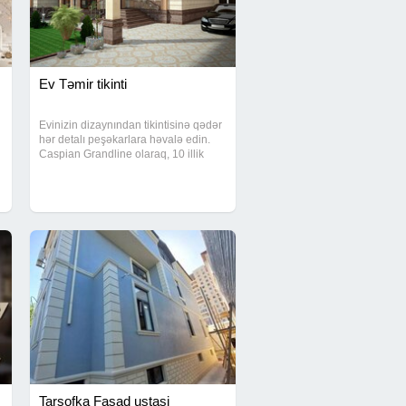
Ev Təmir tikinti
Evinizin dizaynından tikintisinə qədər
hər detalı peşəkarlara həvalə edin.
Caspian Grandline olaraq, 10 illik
təcrübəmizlə sizə sadəcə divarlar
deyil, rahat bir gələcək vəd
edirik.Fərdi yanaşma və modern
memarlıq
Tarsofka Fasad ustasi