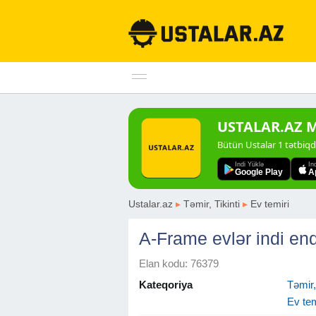
USTALAR.AZ Mo
Bütün Ustalar 1 tətbiq
Indi Yüklə
In
Google Play
A
Ustalar.az
▸
Təmir, Tikinti
▸
Ev temiri
A-Frame evlər indi en
Elan kodu: 76379
Kateqoriya
Təmir, 
Ev tem