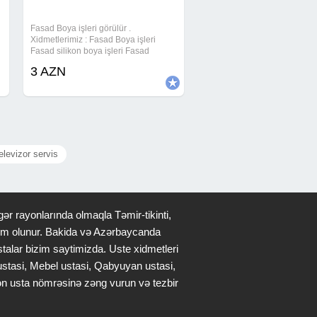
Fasad Boya işleri görülür .
Xidmetlerimiz : Fasad Boya işleri
Fasad silikon boya işleri Fasad
tarsofka işleri Fasad dekorativ suvaq
3 AZN
işleri Fasad isdi aqlay işleri Fasad
termo izolyasiya işleri Fasad bina
işleri Fasad
elevizor servis
ər rayonlarında olmaqla Təmir-tikinti,
qdim olunur. Bakida və Azərbaycanda
stalar bizim saytimizda. Uste xidmetleri
 ustasi, Mebel ustasi, Qabyuyan ustasi,
lən usta nömrəsinə zəng vurun və tezbir