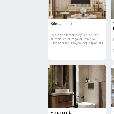
Sıfırdan təmir
Evinizi yeniləmək istəyirsiniz? Bizə
müraciət edin! Peşəkar ustalarla:
Sıfırdan təmir Dizayna uyğun işlər Ofis
və mənzil təmiri Zəmanətli və təmiz iş
təqdim edirik. Qiymətlər münasibdir!
Menzillerin təmiri