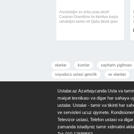
Arzuladığın ev artıq uzaq deyil!
Caspian Grandline ilə tikintiyə başla,
rahatlığını təmin et! Qaba tikinti işləri
cəmi 250 AZN-dən başlayır Sıfırdan
peşəkar tikinti xidməti Güvənli,
keyfiyyətli və sürətli icra Hər
elanlar
kurslar
saytlarin yigilmasi
soyuducu ustasi genclik
ev elanlari
Ustalar.az Azərbaycanda Usta və təmir x
məişət texnikası və digər hər sahəyə uy
ustalar. Ustalar - təmir və tikinti hər
ve servisleri ucuz qiymete. Kondisioner
Televizor ustasi, Telefon ustasi və di
zamanda istədiyniz təmir xidmətini əldə
Tel: 010 12699563