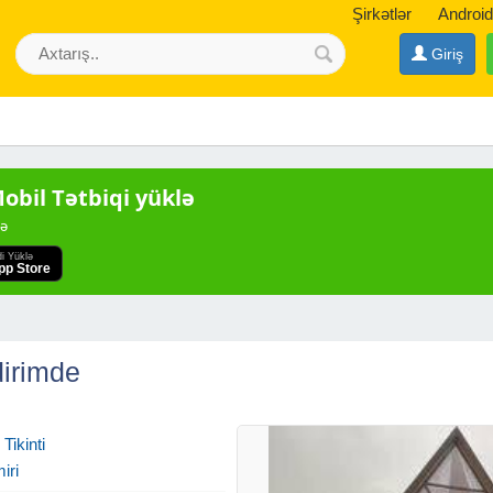
Şirkətlər
Android
Giriş
bil Tətbiqi yüklə
də
di Yüklə
pp Store
dirimde
Tikinti
iri