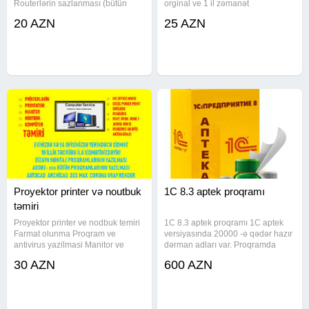
Routerlərin sazlanması (bütün
orginal ve 1 il zəmanət
provayderlər). - Wi-Fi siqnalının
20 AZN
25 AZN
gücləndirilməsi (Ölü zonaların
aradan qaldırılması). - LAN
kabellərin çəkilməsi və şəbəkə
avadanlıqlarının
Proyektor printer və noutbuk
1C 8.3 aptek proqramı
təmiri
Proyektor printer ve nodbuk temiri
1C 8.3 aptek proqramı 1C aptek
Farmat olunma Proqram ve
versiyasında 20000 -ə qədər hazır
antivirus yazilmasi Manitor ve
dərman adları var. Proqramda
ekranlarin deyisdirilmesi
dərmanların istifadə müddətinə
30 AZN
600 AZN
Printerlerin temiri zapravka
nəzarət edə biləcəksiniz eləcədə
edilmesi (doldurulmasu)
vaxtı bitmiş dərmanların siyahısına
Proyektorlarin detallarinin
baxa biləcəksiniz.
deyisdirilmesi