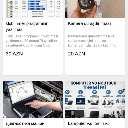
klub Timer proqraminin
Kamera quraşdırılması
yazilmasi
Club Timer programinin yazilmasi
Kameraların quraşdırılması və
yuklenmesi 30 manat Playstation
sazlanması işini peşəkar
ve internet klublar ucun Club
komandamızla həyata keçiririk.
taymer proqrami yazilir. Playstation
Hər sistem telefon və kompüter
30 AZN
20 AZN
zal ucun 30 manat Internet club
vasitəsilə idarə oluna bilir, ev və
ucun Linitsiz komputer sayi
obyektlər üçün tam nəzarət təmin
#taymer proqrami,
edilir. Texniki xüsusiyyətlər -
Диагностика машин
kamputer v.s təmiri və