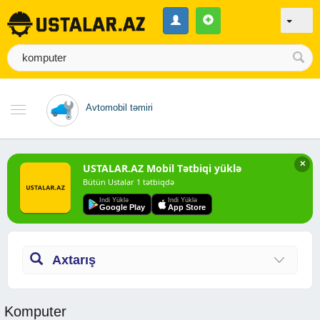
Avtomobil təmiri
✕
USTALAR.AZ Mobil Tətbiqi yüklə
Bütün Ustalar 1 tətbiqdə
Indi Yüklə
Indi Yüklə
Google Play
App Store
Axtarış
Komputer