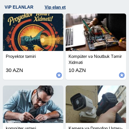
ViP ELANLAR
Vip elan et
Proyektor təmiri
Kompüter və Noutbuk Təmir
Xidməti
30 AZN
10 AZN
kompüter ustasi
Kamera və Domofon Ustası-