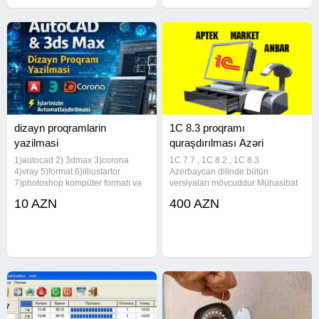
dizayn proqramlarin
1C 8.3 proqramı
yazilmasi
quraşdırılması Azəri
1)autocad 2) 3dmax 3)corona
1C 7.7 , 1C 8.2 , 1C 8.3
4)vray 5)format 6)illiustartor
Azerbaycan dilinde bütün
7)photoshop kompüter formatı və
versiyaları mövcuddur Mühasibat
Windows əməliyyat sistemlərinin
Ticarət anbar 1C 8.3 mühasibat
10 AZN
400 AZN
yazılması işləri görürəm, peşəkar
proqramının bütün baza
komputer mütəxəssisi olaraq
versiyalarının yazılması. 1C
yerinə yetirdiyim işin
kursuna gedənlər və evdə təlim
keçib öyrənənlər