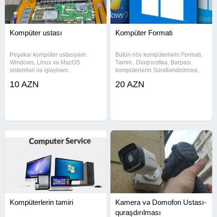
Kompüter ustası
Kompüter Formati
Peşəkar kompüter ustasıyam.
Bütün növ kompüterlərin Formatı,
Windows, Linux və MacOS
Təmiri , Diaqnostika, Bərpası.
sistemləri ilə işləyirəm.
kompüterlərin Sürətləndirilməsi,
Azərbaycan, rus və ingilis
Optimizasiyası. Ehtiyyat
10 AZN
20 AZN
dillərində danışa bilirəm. Xidmətlər
hissələrinin satışı və dəyişdirilməsi
və təxmini qiymətlər: - Windows,
Orijinal Windowsların yazılması.
Linux, MacOS quraşdırılması və
Hər növ
yenidən
Kompüterlerin təmiri
Kamera və Domofon Ustası-
quraşdırılması