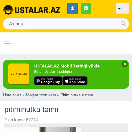
✕
USTALAR.AZ Mobil Tətbiqi yüklə
Bütün Ustalar 1 tətbiqdə
Indi Yüklə
Indi Yüklə
Google Play
App Store
Ustalar.az
▸
Məişət texnikası
▸
Pitiminutka ustası
pitiminutka təmir
Elan kodu: 67718