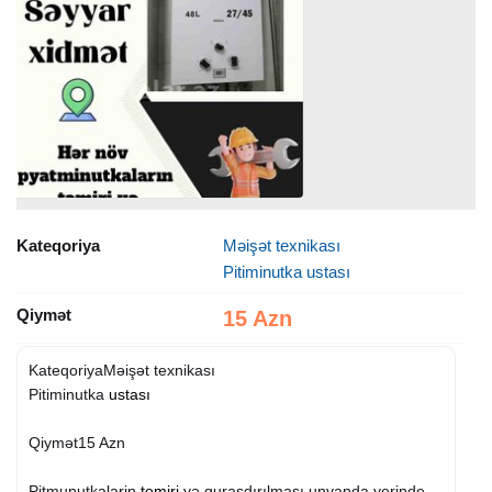
Kateqoriya
Məişət texnikası
Pitiminutka ustası
Qiymət
15 Azn
KateqoriyaMəişət texnikası
Pitiminutka
ustası
Qiymət15 Azn
Pitmunutkalarin
temiri
və quraşdırılması unvanda yerinde.