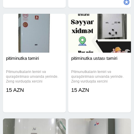
TOKLA
pitiminutka təmiri
pitiminutka ustası təmiri
Pitmunutkalarin temiri və
Pitmunutkalarin temiri və
quraşdırılması unvanda yerinde.
quraşdırılması unvanda yerinde.
Zeng vurduqda xercini
Zeng vurduqda xercini
sorusmaqiniz xais olunur
sorusmaqiniz xais olunur
15 AZN
15 AZN
Pitiminutkanin cəm temiri (vzv
Pitiminutkanin cəm temiri (vzv
çağırışla bircə) texmin olaraq 20
çağırışla bircə) texmin olaraq 20
30 manat Whatsapp var! Temiri
30 manat Whatsapp var! Temiri
Pitminuka ustasi
Pitminuka ustasi