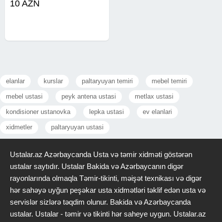
10 AZN
elanlar
kurslar
paltaryuyan temiri
mebel temiri
mebel ustasi
peyk antena ustasi
metlax ustasi
kondisioner ustanovka
lepka ustasi
ev elanlari
xidmetler
paltaryuyan ustasi
Ustalar.az Azərbaycanda Usta və təmir xidməti göstərən
ustalar saytıdır. Ustalar Bakida və Azərbaycanın digər
rayonlarında olmaqla Təmir-tikinti, məişət texnikası və digər
hər sahəyə uyğun peşəkar usta xidmətləri təklif edən usta və
servislər sizlərə təqdim olunur. Bakida və Azərbaycanda
ustalar. Ustalar - təmir və tikinti hər saheye uygun. Ustalar.az